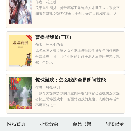
作者：花之桃
关于重生囤货，她带着军工系统通关末世了末世系统空
间囤货基建女强无CP末世十年，丧尸大规模变异。人...
曹操是我爹[三国]
作者：冰水中的鱼
原名三国之曹孟德之女不求上进母胎单身多年的外科医
生曹欣在一台十几个小时的开颅手术之后昏睡醒来，就
被一个妇人...
惊悚游戏：怎么我的全是阴间技能
作者：独孤秋刀
一款名为惊悚游戏的异空间降临地球它会随机挑选试炼
者扔进恐怖游戏中，但面对凶残的鬼物，人类的存活率
不足百分之一！...
网站首页
小说分类
会员书架
阅读记录