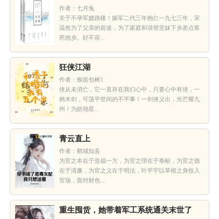
作者：七月兔
关于不孕军嫂跳楼！嫁军二代三年抱仨一九七三年，宋
温然为了父亲的前途，为了家庭和谐替堂妹下乡差点客
死他乡。好不容...
狂侠江湖
作者：猴面包树1
侠从未消亡，它一直存在我们心中，只要心中有侠，一
柄木剑，可荡平世间的不平事！一剑侠义出，光芒耀九
州！为皓翎星...
青云直上
作者：鹅城知县
为官之本在于造福一方，为官之理在于奉献，为官之德
在于清廉，为官之义在于明法，叶平宇以草根之身投入
官场，面对财色...
重生囤货，她带着军工系统通关末世了