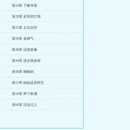
第24章 下楼等着
第28章 孟哥想打我
第32章 太后吉祥
第36章 臭脾气
第40章 还真挺像
第44章 进步很多啦
第48章 桐桐妈
第52章 妈妈这是阿言
第56章 带个家属
第60章 没追过人