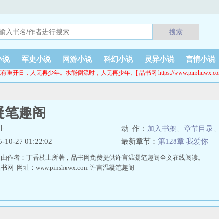
搜索
小说
军史小说
网游小说
科幻小说
灵异小说
言情小说
有重开日，人无再少年。水能倒流时，人无再少年。[ 品书网 https://www.pinshuwx.co
凝笔趣阁
上
动 作：
加入书架
、
章节目录
0-27 01:22:02
最新章节：
第128章 我爱你
是由作者：丁香枝上所著，品书网免费提供许言温凝笔趣阁全文在线阅读。
 网址：www.pinshuwx.com 许言温凝笔趣阁