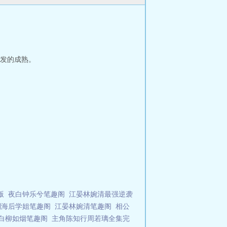
发的成熟。
版
夜白钟乐兮笔趣阁
江晏林婉清最强逆袭
到海后学姐笔趣阁
江晏林婉清笔趣阁
相公
白柳如烟笔趣阁
主角陈知行周若璃全集完