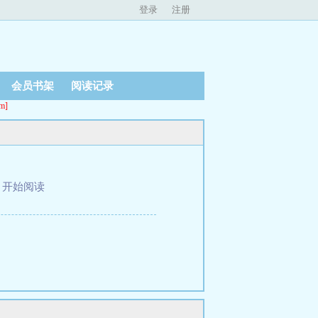
登录
注册
会员书架
阅读记录
m]
、
开始阅读