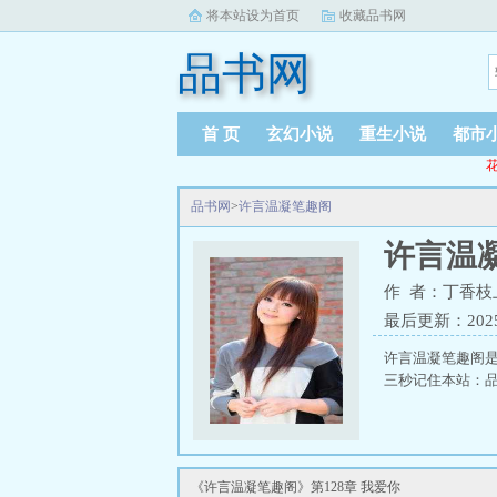
将本站设为首页
收藏品书网
品书网
首 页
玄幻小说
重生小说
都市
花
品书网
>
许言温凝笔趣阁
许言温
作 者：丁香枝
最后更新：2025-1
许言温凝笔趣阁
三秒记住本站：品书网
《许言温凝笔趣阁》第128章 我爱你