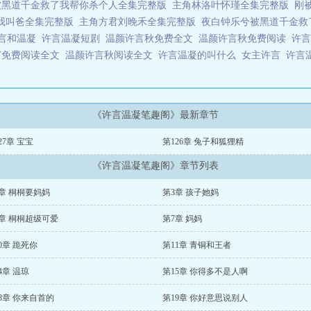
被黑道千金救了我帮你杀个人全集完整版
主角林洛叶怀瑾全集完整版
刚
我叫爸全集完整版
主角方君刘晚禾全集完整版
夜白钟乐兮被黑道千金救
言和温凝
许言温凝短剧
温颜许言秋免费全文
温颜许言秋免费阅读
许
T免费阅读全文
温颜许言秋阅读全文
许言温凝的叫什么
女主许言
许言温
《许言温凝笔趣阁》最新章节
27章 宝宝
第126章 兔子和狐狸精
《许言温凝笔趣阁》章节列表
章 桐桐要妈妈
第3章 孩子她妈
章 桐桐超级可爱
第7章 妈妈
0章 跪死你
第11章 青铜和王者
4章 温琼
第15章 你得多不是人啊
8章 你来自首的
第19章 你好意思说别人