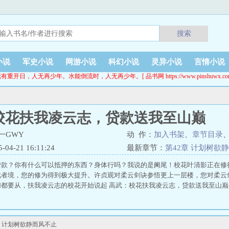
搜索
小说
军史小说
网游小说
科幻小说
灵异小说
言情小说
有重开日，人无再少年。水能倒流时，人无再少年。[ 品书网 https://www.pinshuwx.co
校花扶我凌云志，贷款送我至山巅
一GWY
动 作：
加入书架
、
章节目录
4-21 16:11:24
最新章节：
第42章 计划树欲
贷款？你有什么可以抵押的东西？身体行吗？我说的是阑尾！校花叶清影正在修
武者境，您的修为得到极大提升。许贞观对柔云剑诀参悟更上一层楼，您对柔云
切都要从，扶我凌云志的校花开始说起 高武：校花扶我凌云志，贷款送我至山巅
 计划树欲静而风不止