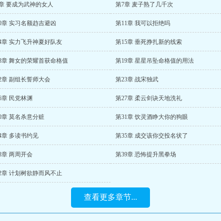
6章 要成为武神的女人
第7章 麦子熟了几千次
0章 实习名额趋吉避凶
第11章 我可以拒绝吗
4章 实力飞升神夏好队友
第15章 垂死挣扎新的线索
18章 舞女的荣耀首获命格值
第19章 星星吊坠命格值的用法
2章 副组长誓师大会
第23章 战宋独武
6章 民党林渊
第27章 柔云剑诀天地洗礼
0章 莫名杀意分赃
第31章 饮灵酒睁大你的狗眼
4章 多读书约见
第35章 成交该你交投名状了
8章 两周开会
第39章 恐怖提升黑拳场
2章 计划树欲静而风不止
查看更多章节...