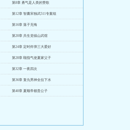
第8章 勇气是人类的赞歌
第12章 智囊宋独武511专案组
第16章 落子无悔
第20章 共生党镇山武馆
第24章 定时炸弹三大爱好
第28章 颐指气使夏家父子
第32章 一夜四次
第36章 复仇男神全拉下水
第40章 夏顺帝都贵公子