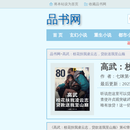
将本站设为首页
收藏品书网
品书网
首 页
玄幻小说
重生小说
都市
花
品书网
>
高武：校花扶我凌云志，贷款送我至山巅
高武：
作 者：七咪第
最后更新：2025-0
听说您这里可以
查使许贞观突破
唯有放贷！这一
《高武：校花扶我凌云志，贷款送我至山巅》第42章