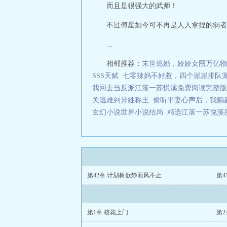
而且是很强大的武师！
不过傅星如今可不再是人人拿捏的弱者
...
相邻推荐：
末世逃婚，娇娇女囤万亿物
SSS天赋
七零辣妈不好惹，四个崽崽排队
我回去当反派江落一苏悦溪免费阅读完整版
关逃难到异姓称王
偷听平妻心声后，我躺
玄幻小说世界小说结局
精选江落一苏悦溪
第42章 计划树欲静而风不止
第4
第1章 校花上门
第