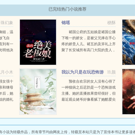
已完结热门小说推荐
珍珠幻象
锦瑶
榶酥
御姐，温
褚国公府的五姑娘是褚国公膝
放飞自
下唯一的娇女，是被父兄捧在手心
直到有一
疼的娇贵人儿。褚五的及笄礼上齐
光明他决
聚了长安城所有高门大院的贵人，
今儿不止是褚五的及笄礼，还是她
与太傅嫡长子的定婚宴，然就在众
目睽睽下，矜贵温软的姑娘扑...
北月小木
我以为只是在玩恐怖游
玖颜
戏
强女强十
预收合欢宗的女人没有心得了
亲和继母
一种猫病之后迟韵是一个恐怖游戏
年后，她
主播。她的直播效果曾经很好，但
姐的婚礼
最近观众姥爷好像看腻了她酷爱尖
顶上自带
叫的柔弱少女人设。迟韵痛定思
拜了三
痛，决定改变风格，虽然她天生胆
人人笑话
子小，但...
有小说为转载作品，所有章节均由网友上传，转载至本站只是为了宣传本书让更多读