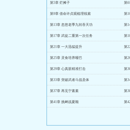
第5章 烂摊子
第
第9章 借命许贞观梳理线索
第1
第13章 忽悠老季九转吞天功
第1
第17章 武徒二重第一次任务
第
第21章 一大迅猛提升
第2
第25章 灵食培养哑巴
第2
第29章 心真脏精准打击
第3
第33章 突破武者斗战圣体
第3
第37章 再见宁素素
第3
第41章 挑衅战夏顺
第4