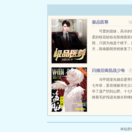
极品医尊
可爱的甜妹，高冷的
柔的校花纷纷在陈南面前
我，只因为他是个瞎子。
天，陈南眼睛突然恢复了
定永远保守秘密！...
闪婚后疯批战少每
天缠哄我生崽
马甲团宠先婚后爱男
七年前，姜若烟被亲生父
夺了遗产扔到山野。十七
骑着毛驴闯进未婚夫和继
现场。扯掉新娘的头纱，
的红盖头，按着新郎跟她
拜，从此她就成了上流圈
的战家四少奶奶。都...
本站所