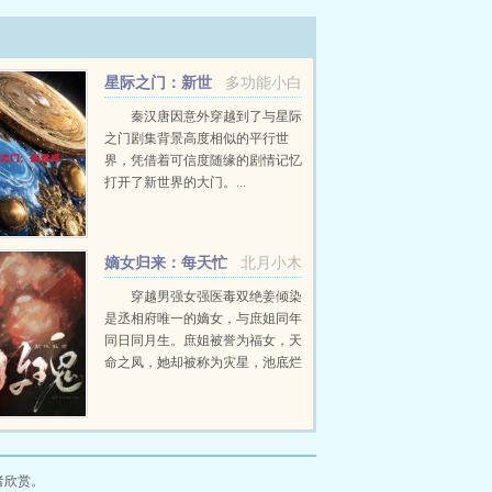
星际之门：新世
多功能小白
界
秦汉唐因意外穿越到了与星际
之门剧集背景高度相似的平行世
界，凭借着可信度随缘的剧情记忆
打开了新世界的大门。...
嫡女归来：每天忙
北月小木
着给相府上坟
穿越男强女强医毒双绝姜倾染
是丞相府唯一的嫡女，与庶姐同年
同日同月生。庶姐被誉为福女，天
命之凤，她却被称为灾星，池底烂
泥。受尽了屈辱，遭尽了疾苦。六
岁之时，她被爹娘打伤送去乡下自
生自灭，而庶姐不仅拜了名师修习
琴棋书画，还学得一...
者欣赏。