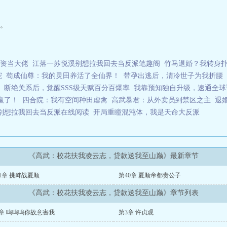
。
资当大佬
江落一苏悦溪别想拉我回去当反派笔趣阁
竹马退婚？我转身
宠
苟成仙尊：我的灵田养活了全仙界！
带孕出逃后，清冷世子为我折腰
断绝关系后，觉醒SSS级天赋百分百爆率
我靠预知独自升级，速通全球
赢了！
四合院：我有空间种田虐禽
高武暴君：从外卖员到禁区之主
退
别想拉我回去当反派在线阅读
开局重瞳混沌体，我是天命大反派
《高武：校花扶我凌云志，贷款送我至山巅》最新章节
1章 挑衅战夏顺
第40章 夏顺帝都贵公子
《高武：校花扶我凌云志，贷款送我至山巅》章节列表
2章 呜呜呜你故意害我
第3章 许贞观