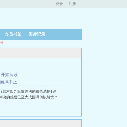
登录
注册
会员书架
阅读记录
m]
、
开始阅读
静而风不止
行您对四九版锻体法的修炼感悟1巡
剑诀的感悟已至大成圆满何以解忧？