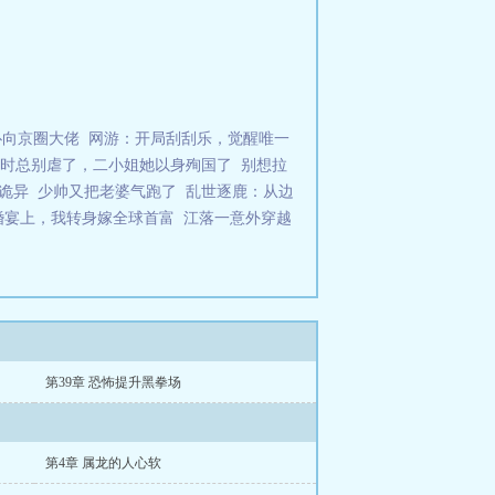
扑向京圈大佬
网游：开局刮刮乐，觉醒唯一
时总别虐了，二小姐她以身殉国了
别想拉
诡异
少帅又把老婆气跑了
乱世逐鹿：从边
婚宴上，我转身嫁全球首富
江落一意外穿越
第39章 恐怖提升黑拳场
第4章 属龙的人心软