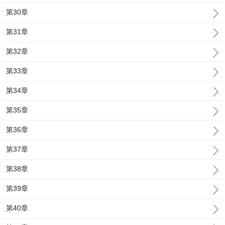
第30章
第31章
第32章
第33章
第34章
第35章
第36章
第37章
第38章
第39章
第40章