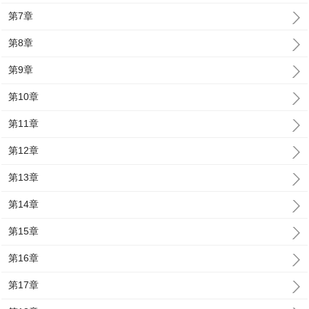
第7章
第8章
第9章
第10章
第11章
第12章
第13章
第14章
第15章
第16章
第17章