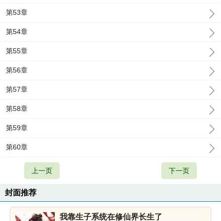
第53章
第54章
第55章
第56章
第57章
第58章
第59章
第60章
上一页
下一页
封面推荐
我靠生子系统在修仙界长生了