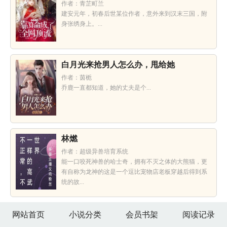
作者：青芷町兰
建安元年，初春后世某位作者，意外来到汉末三国，附
身张绣身上。...
白月光来抢男人怎么办，甩给她
作者：茵栀
乔鹿一直都知道，她的丈夫是个...
林燃
作者：超级异兽培育系统
能一口咬死神兽的哈士奇，拥有不灭之体的大熊猫，更
有自称为龙神的这是一个逗比宠物店老板穿越后得到系
统的故...
网站首页
小说分类
会员书架
阅读记录