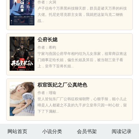
作者：火洞
卢子信有个万界黑科技聊天群，群员是诸天万界的科技
大佬。托尼史塔克群主女装，我就把这架马克二钢铁
战...
公府长媳
作者：希昀
宁家与燕国公府早年相约结为儿女亲家，祖辈商议将这
门婚事定给长姐，偏生长姐及笄后，被当朝三皇子看
上，皇帝下旨将长姐...
权宦医妃之厂公真绝色
作者：瑾瑜
世人皆知东厂厂公韩征权倾朝野，心狠手辣，能小儿止
啼是人人都避之不及的九千岁立皇帝只因一时心软，留
下了下属献...
网站首页
小说分类
会员书架
阅读记录