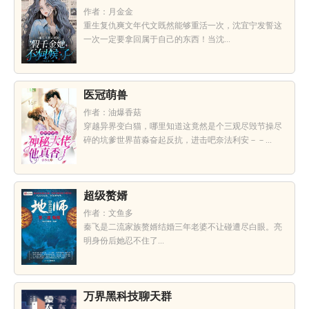
作者：月金金
重生复仇爽文年代文既然能够重活一次，沈宜宁发誓这
一次一定要拿回属于自己的东西！当沈...
医冠萌兽
作者：油爆香菇
穿越异界变白猫，哪里知道这竟然是个三观尽毁节操尽
碎的坑爹世界苗淼奋起反抗，进击吧奈法利安－－...
超级赘婿
作者：文鱼多
秦飞是二流家族赘婿结婚三年老婆不让碰遭尽白眼。亮
明身份后她忍不住了...
万界黑科技聊天群