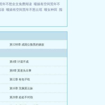
荒年不愁全文免费阅读
哑娘有空间荒年不
阅读
哑娘有空间荒年不愁云瑶
哑女种田
囤
第1288章 成国公脸黑的缘故
第4章 计谋不成
第8章 莫老头出事
第12章 有包子吃
第16章 无脑莫云妹
第20章 处处不对劲