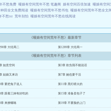
荒年不愁免费
哑娘有空间荒年不愁 笔趣阁
娘有空间百倍加速
哑娘有空间
女种田全文免费阅读
哑娘有空间荒年不愁书包
哑娘有空间荒年不愁全文
不愁txt
荒年别怕
哑娘有空间荒年不愁在线阅读
《哑娘有空间荒年不愁》最新章节
290章 大结局二
第1289章 大结局一
《哑娘有空间荒年不愁》章节列表
章 如意空间
第3章 欺负我不能说话
章 姑娘又来访
第7章 她也要干活
0章 要把兔子送人
第11章 黑灯瞎火的
4章 跟着三婶有好吃的
第15章 准备卖包子了
8章 来撩螺咯
第19章 不要脸的上门