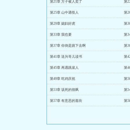
第21章 方子被人卖了
第2
第25章 山中遇怪人
第2
第29章 媳妇好虎
第3
第33章 我也要
第3
第37章 你倒是跳下去啊
第3
第41章 送兴哥儿读书
第4
第45章 再遇跳崖人
第4
第49章 吃鸡庆祝
第5
第53章 该死的很飒
第5
第57章 有意思的逛街
第5