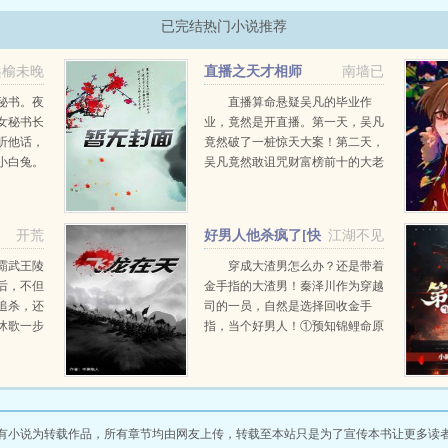
已完结热门小说推荐
桑榆未晚
直播之天才相师
南墙已
秘书。夜
直播算命悬疑吴凡的毕业作
女秘书长
业，竟然是开直播。第一天，吴凡
听他话，
竟然破了一桩惊天大案！第二天，
小白兔。
吴凡竟然敢诅咒财富榜前十的大老
，当个玩
板要破产！第三天，吴凡劝小妹妹
去。直到
不要追星，这个爱豆要塌房！第N
频，黑暗
天，神秘大佬悄悄联系吴凡世界末
开荒
好男人他杀疯了[快
江湖不见
...
日的预言，是真...
穿]
霸武王陵
穿成大渣男怎么办？还是带着
后，不但
金手指的大渣男！秦泽川作为穿越
追杀，还
司的一员，自然是选择回收金手
沐歌一步
指，当个好男人！①预知锦鲤命原
是他觉醒
主我靠着自己的预知等人快死了去
敌，越背
救人，美滋滋的当人家的救命恩
人！秦泽川我的...
有小说为转载作品，所有章节均由网友上传，转载至本站只是为了宣传本书让更多读