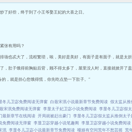
炒了好些，终于到了小王爷娶王妃的大喜之日。
紧张有用吗？
排场也忒大了，流程繁琐，唉，美好是美好，有面子是有面子，就是太折
了，肚子饿得前胸贴后背，顾不得太多了，屋里没人时，直接就掀开了盖
备的，就是担心您饿得慌，你先吃点垫一下肚子。”
显冬儿卫宓免费阅读无弹窗
白蔹宋泯小说最新章节免费阅读
假太监从推
蔹宋泯免费阅读无弹窗
李显太子妃卫宓小说免费阅读
李显冬儿卫宓假太
门最新章节在线阅读
开局就被赶出豪门
李显冬儿卫宓假太监从推倒太子
说免费阅读无弹窗
李显卫宓穿越小说笔趣阁
李显卫宓穿越小说免费阅读
宋泯
李显冬儿卫宓小说最新章节免费阅读
哑娘有空间荒年不愁芸摇
荒