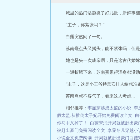
城里的热门话题换了好几批，新鲜事翻
“主子，你紧张吗？”
白露突然问了一句。
苏南熹点头又摇头，能不紧张吗，但是
她也是头一次成亲啊，只是这古代婚嫁
一通折腾下来，苏南熹累得浑身都没劲
“主子，这是小王爷特意安排人给您准
苏南熹就不客气了，看来这人考虑...
相邻推荐：
李显穿越成太监的小说
李
假太监:从推倒太子妃开始免费阅读全文
白
你马甲又掉了！
白蔹宋泯开局就被赶出豪
被赶出豪门免费阅读全文
李显冬儿穿越小
小说全文免费阅读
开局就被赶出豪门白蔹