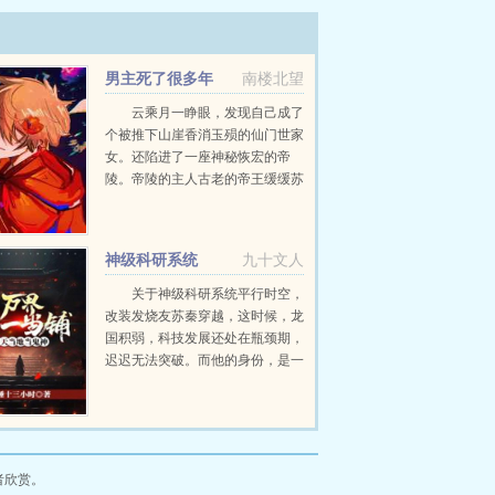
男主死了很多年
南楼北望
云乘月一睁眼，发现自己成了
个被推下山崖香消玉殒的仙门世家
女。还陷进了一座神秘恢宏的帝
陵。帝陵的主人古老的帝王缓缓苏
醒。他已成枯骨，周身弥漫着不祥
的漆黑迷雾，吞噬了一切新鲜的血
肉。他用空洞的眼眶望着...
神级科研系统
九十文人
关于神级科研系统平行时空，
改装发烧友苏秦穿越，这时候，龙
国积弱，科技发展还处在瓶颈期，
迟迟无法突破。而他的身份，是一
家科研所的研究院。本来以为会咸
鱼过一辈子。没想到科技魔改系
统，让苏秦眨眼间化身改装达人。
超级发动机，大口径榴弹炮，...
者欣赏。