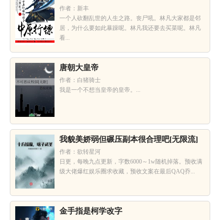
作者：新丰
一个人砍翻乱世的人生之路。丧尸吼。林凡大家都是邻
居，为什么要如此暴躁呢。林凡我还要去买菜呢。林凡
看...
唐朝大皇帝
作者：白猪骑士
我是一个不想当皇帝的皇帝。...
我貌美娇弱但碾压副本很合理吧[无限流]
作者：欲转星河
日更，每晚九点更新，字数6000～1w随机掉落。预收满
级大佬爆红娱乐圈求收藏，预收文案在最后QAQ乔...
金手指是柯学改字