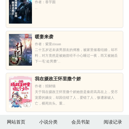
作者：香芋圆
...
暖妻来袭
作者：紫萱zixuan
二十五岁还未谈男朋友的傅雅，被家里催着结婚，却不
料，对方竟然是被她曾经不小心睡过一夜，而又被她丢
下一毛‘处男费’...
我在摄政王怀里撒个娇
作者：招财猫
关于我在摄政王怀里撒个娇她曾是秦府高高在上，受尽
宠爱的嫡女，却因信错了人，爱错了人，惨遭家破人
亡，横死街头。重...
网站首页
小说分类
会员书架
阅读记录