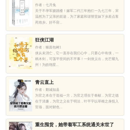
作者：七月兔
关于不孕军嫂跳楼！嫁军二代三年抱仨一九七三年，宋
温然为了父亲的前途，为了家庭和谐替堂妹下乡差点客
死他乡。好不容...
狂侠江湖
作者：猴面包树1
侠从未消亡，它一直存在我们心中，只要心中有侠，一
柄木剑，可荡平世间的不平事！一剑侠义出，光芒耀九
州！为皓翎星...
青云直上
作者：鹅城知县
为官之本在于造福一方，为官之理在于奉献，为官之德
在于清廉，为官之义在于明法，叶平宇以草根之身投入
官场，面对财色...
重生囤货，她带着军工系统通关末世了