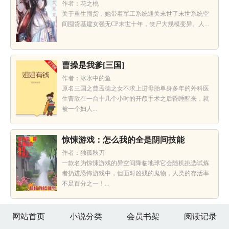
作者：花之桃
关于重生囤货，她带着军工系统通关末世了末世系统空
间囤货基建女强无CP末世十年，丧尸大规模变异。人...
曹操是我爹[三国]
作者：冰水中的鱼
原名三国之曹孟德之女不求上进母胎单身多年的外科医
生曹欣在一台十几个小时的开颅手术之后昏睡醒来，就
被一个妇人...
惊悚游戏：怎么我的全是阴间技能
作者：独孤秋刀
一款名为惊悚游戏的异空间降临地球它会随机挑选试炼
者扔进恐怖游戏中，但面对凶残的鬼物，人类的存活率
不足百分之一！...
网站首页
小说分类
会员书架
阅读记录