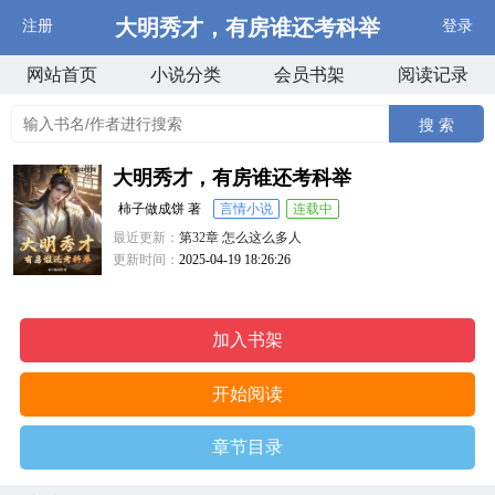
大明秀才，有房谁还考科举
注册
登录
网站首页
小说分类
会员书架
阅读记录
搜 索
大明秀才，有房谁还考科举
柿子做成饼 著
言情小说
连载中
最近更新：
第32章 怎么这么多人
更新时间：
2025-04-19 18:26:26
加入书架
开始阅读
章节目录