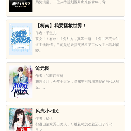
局势混乱。一位从待规划区杀出来的青年，背...
【柯南】我要拯救世界！
作者：千鱼儿
双女主！有cp！主角红方，真酒一瓶，主角并不完全知
道主线剧情，目前是想走搞笑风注第二位女主出现时间
较...
沧元图
作者：我吃西红柿
我叫孟川，今年十五岁，是东宁府镜湖道院的当代大师
兄。...
风流小刁民
作者：拾伍
都说山清水秀出美人，可桃花村怎么就还出了个刁
民？...