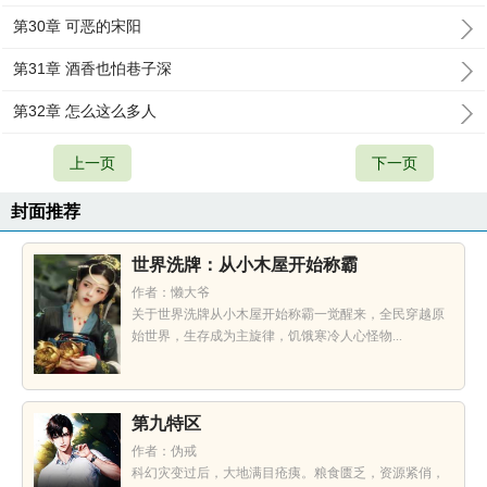
第30章 可恶的宋阳
第31章 酒香也怕巷子深
第32章 怎么这么多人
上一页
下一页
封面推荐
世界洗牌：从小木屋开始称霸
作者：懒大爷
关于世界洗牌从小木屋开始称霸一觉醒来，全民穿越原
始世界，生存成为主旋律，饥饿寒冷人心怪物...
第九特区
作者：伪戒
科幻灾变过后，大地满目疮痍。粮食匮乏，资源紧俏，